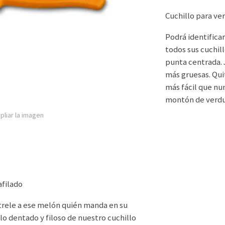
Cuchillo para ve
Podrá identifica
todos sus cuchill
punta centrada. 
más gruesas. Quit
más fácil que nun
montón de verdur
pliar la imagen
afilado
trele a ese melón quién manda en su
ilo dentado y filoso de nuestro cuchillo