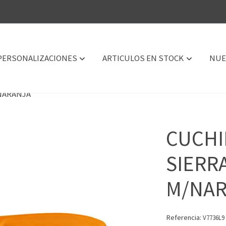
PERSONALIZACIONES
ARTICULOS EN STOCK
NUE
/NARANJA
CUCHI
SIERR
M/NA
Referencia:
V7736L9