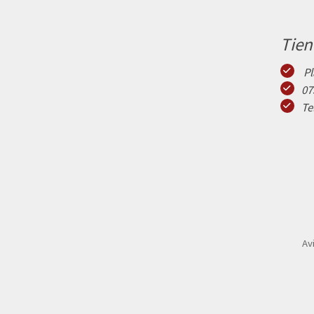
Tien
Pl
07
Te
Av